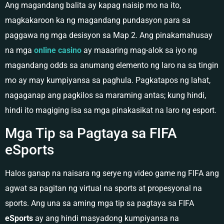
Ang magandang balita ay kapag naisip mo na ito,
magkakaroon ka ng magandang pundasyon para sa
paggawa ng mga desisyon sa Map 2. Ang pinakamahusay
na mga
online casino
ay maaaring mag-alok sa iyo ng
magandang odds sa anumang elemento ng laro na sa tingin
mo ay may kumpiyansa sa paghula. Pagkatapos ng lahat,
nagaganap ang pagkilos sa maraming antas; kung hindi,
hindi ito magiging isa sa mga pinakasikat na laro ng esport.
Mga Tip sa Pagtaya sa FIFA
eSports
Halos ganap na naisara ng serye ng video game ng FIFA ang
agwat sa pagitan ng virtual na sports at propesyonal na
sports. Ang una sa aming mga tip sa pagtaya sa FIFA
eSports
ay ang hindi masyadong kumpiyansa na