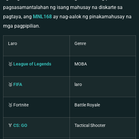
pagsasamantalahan ng isang mahusay na diskarte sa
pagtaya, ang
MNL168
ay nag-aalok ng pinakamahusay na
mga pagpipilian.
Laro
Genre
🥇
League of Legends
MOBA
🥈
FIFA
laro
🥉 Fortnite
Battle Royale
🏅
CS: GO
Tactical Shooter