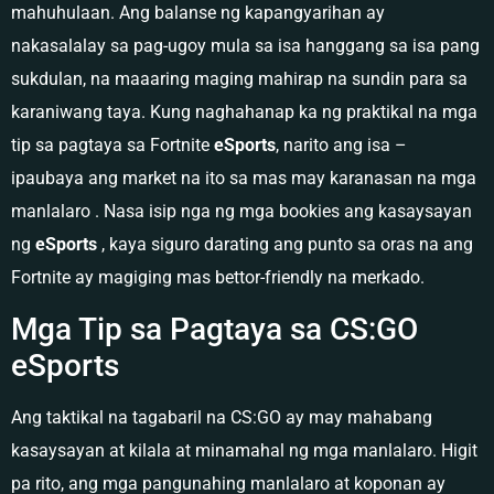
mahuhulaan. Ang balanse ng kapangyarihan ay
nakasalalay sa pag-ugoy mula sa isa hanggang sa isa pang
sukdulan, na maaaring maging mahirap na sundin para sa
karaniwang taya. Kung naghahanap ka ng praktikal na mga
tip sa pagtaya sa Fortnite
eSports
, narito ang isa –
ipaubaya ang market na ito sa mas may karanasan na mga
manlalaro . Nasa isip nga ng mga bookies ang kasaysayan
ng
eSports
, kaya siguro darating ang punto sa oras na ang
Fortnite ay magiging mas bettor-friendly na merkado.
Mga Tip sa Pagtaya sa CS:GO
eSports
Ang taktikal na tagabaril na CS:GO ay may mahabang
kasaysayan at kilala at minamahal ng mga manlalaro. Higit
pa rito, ang mga pangunahing manlalaro at koponan ay