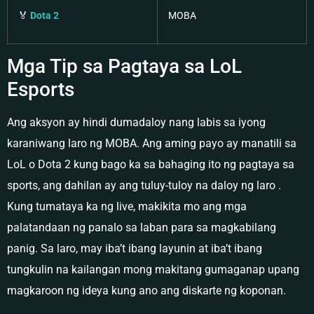
🏅
Dota 2
MOBA
Mga Tip sa Pagtaya sa LoL
Esports
Ang aksyon ay hindi dumadaloy nang labis sa iyong
karaniwang laro ng MOBA. Ang aming payo ay manatili sa
LoL o Dota 2 kung bago ka sa bahaging ito ng pagtaya sa
sports, ang dahilan ay ang tuluy-tuloy na daloy ng laro .
Kung tumataya ka ng live, makikita mo ang mga
palatandaan ng panalo sa laban para sa magkabilang
panig. Sa laro, may iba’t ibang layunin at iba’t ibang
tungkulin na kailangan mong makitang gumaganap upang
magkaroon ng ideya kung ano ang diskarte ng koponan.