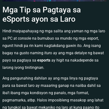
Mga Tip sa Pagtaya sa
eSports ayon sa Laro
Hindi maipapahayag ng mga salita ang yaman ng mga laro
sa PC at console na bumubuo sa mundo ng mga esport,
ngunit hindi pa rin kami nagtakdang gawin ito. Ang isang
bagay na gusto naming ituro ay ang mga detalye ng bawat
payo sa pagtaya sa
esports
ay higit na nakadepende sa
larong iyong tinitingnan.
Ang pangunahing dahilan ay ang mga linya ng pagtaya
para sa bawat laro ay maaaring ganap na naiiba dahil sa
iba’t ibang mga kondisyon ng panalo, mga format,
pagmamarka, atbp. Halos imposibleng masakop ang lahat
ng tungkol sa bawat mekaniko ng laro at kung paano ito