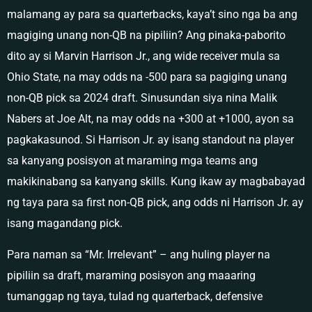
malamang ay para sa quarterbacks, kaya’t sino nga ba ang
magiging unang non-QB na pipiliin? Ang pinaka-paborito
dito ay si Marvin Harrison Jr., ang wide receiver mula sa
Ohio State, na may odds na -500 para sa pagiging unang
non-QB pick sa 2024 draft. Sinusundan siya nina Malik
Nabers at Joe Alt, na may odds na +300 at +1000, ayon sa
pagkakasunod. Si Harrison Jr. ay isang standout na player
sa kanyang posisyon at maraming mga teams ang
makikinabang sa kanyang skills. Kung ikaw ay magbabayad
ng taya para sa first non-QB pick, ang odds ni Harrison Jr. ay
isang magandang pick.
Para naman sa “Mr. Irrelevant” – ang huling player na
pipiliin sa draft, maraming posisyon ang maaaring
tumanggap ng taya, tulad ng quarterback, defensive