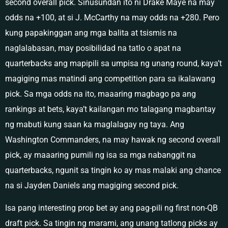
second overall pick. Sinusundan ito ni Drake Maye na may
odds na +100, at si J. McCarthy na may odds na +280. Pero
kung papakinggan ang mga balita at tsismis na
naglalabasan, may posibilidad na tatlo o apat na
quarterbacks ang mapipili sa umpisa ng unang round, kaya’t
magiging mas matindi ang competition para sa ikalawang
pick. Sa mga odds na ito, maaaring magbago pa ang
rankings at bets, kaya’t kailangan mo talagang magbantay
ng mabuti kung saan ka maglalagay ng taya. Ang
Washington Commanders, na may hawak ng second overall
pick, ay maaaring pumili ng isa sa mga nabanggit na
quarterbacks, ngunit sa tingin ko ay mas malaki ang chance
na si Jayden Daniels ang magiging second pick.
Isa pang interesting prop bet ay ang pag-pili ng first non-QB
draft pick. Sa tingin ng marami, ang unang tatlong picks ay