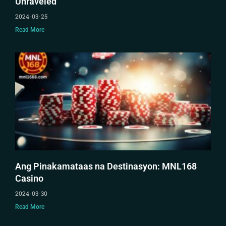
Unraveled
2024-03-25
Read More
Ang Pinakamataas na Destinasyon: MNL168
Casino
2024-03-30
Read More