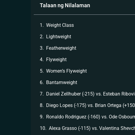
Talaan ng Nilalaman
Weight Class
Lightweight
Featherweight
Flyweight
Women’s Flyweight
Bantamweight
Daniel Zellhuber (-215) vs. Esteban Ribov
Diego Lopes (-175) vs. Brian Ortega (+150
Ronaldo Rodriguez (-160) vs. Ode Osbour
Alexa Grasso (-115) vs. Valentina Shevc