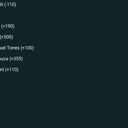
li (-110)
 (+190)
 (+500)
el Torres (+100)
ouza (+355)
nt (+110)