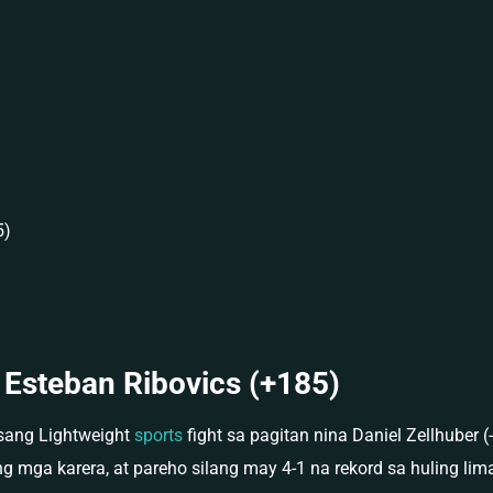
5)
. Esteban Ribovics (+185)
sang Lightweight
sports
fight sa pagitan nina Daniel Zellhuber 
ng mga karera, at pareho silang may 4-1 na rekord sa huling li