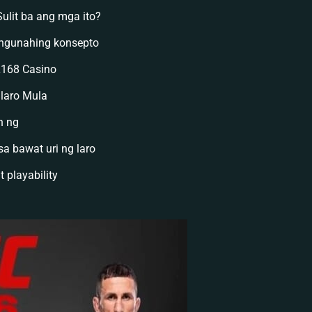
ulit ba ang mga ito?
ngunahing konsepto
L168 Casino
laro Mula
n ng
sa bawat uri ng laro
 playability