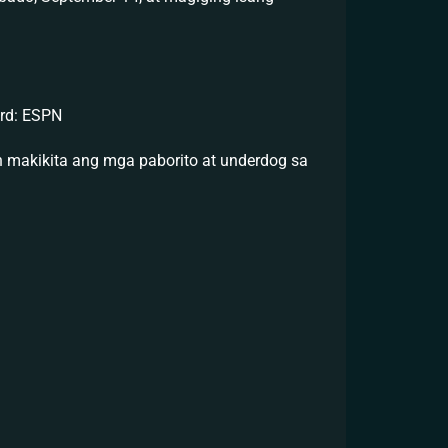
ard: ESPN
 makikita ang mga paborito at underdog sa