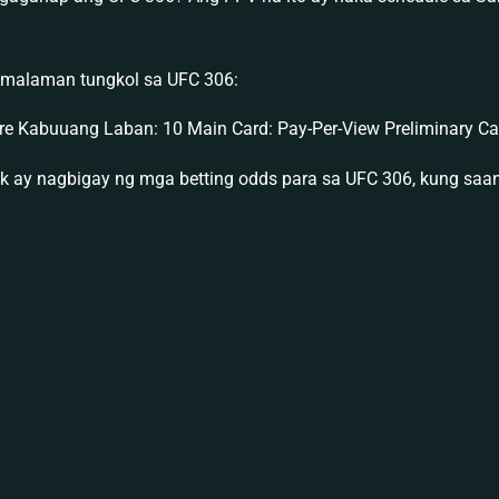
g malaman tungkol sa UFC 306:
e Kabuuang Laban: 10 Main Card: Pay-Per-View Preliminary C
k ay nagbigay ng mga betting odds para sa UFC 306, kung saan
)