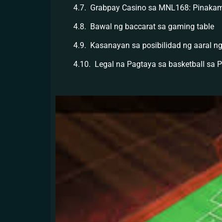
Grabpay Casino sa MNL168: Pinakama
Bawal ng baccarat sa gaming table
Kasanayan sa posibilidad ng aaral ng
Legal na Pagtaya sa basketball sa P