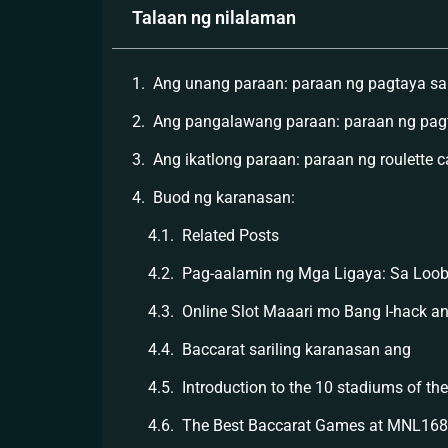
Talaan ng nilalaman
Ang unang paraan: paraan ng pagtaya sa
Ang pangalawang paraan: paraan ng pagt
Ang ikatlong paraan: paraan ng roulette ca
Buod ng karanasan:
Related Posts
Pag-aalamin ng Mga Ligaya: Sa Loo
Online Slot Maaari mo Bang I-hack a
Baccarat sariling karanasan ang
Introduction to the 10 stadiums of 
The Best Baccarat Games at MNL168