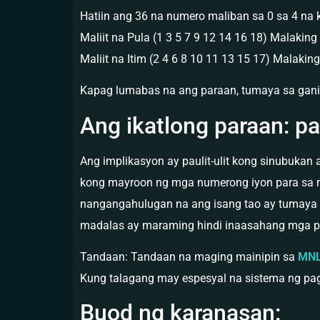
Hatiin ang 36 na numero maliban sa 0 sa 4 na 
Maliit na Pula (1 3 5 7 9 12 14 16 18) Malaking
Maliit na Itim (2 4 6 8 10 11 13 15 17) Malakin
Kapag lumabas na ang paraan, tumaya sa gani
Ang ikatlong paraan: pa
Ang implikasyon ay paulit-ulit kong sinubukan
kong mayroon ng mga numerong iyon para sa
nangangahulugan na ang isang tao ay tumaya 
madalas ay maraming hindi inaasahang mga p
Tandaan: Tandaan na maging mainipin sa
MNL
Kung talagang may espesyal na sistema ng pagp
Buod ng karanasan: