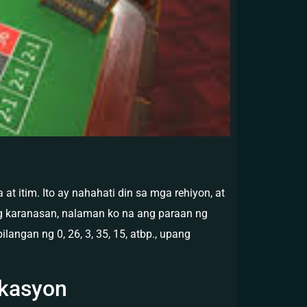
at itim. Ito ay nahahati din sa mga rehiyon, at
g karanasan, nalaman ko na ang paraan ng
angan ng 0, 26, 3, 35, 15, atbp., upang
ikasyon