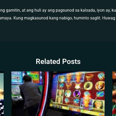
 gamitin, at ang huli ay ang pagsunod sa kalsada, iyon ay, k
aya. Kung magkasunod kang nabigo, huminto saglit. Huwag k
Related Posts