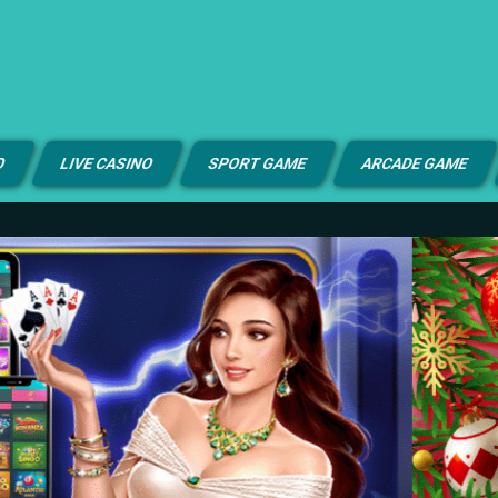
O
LIVE CASINO
SPORT GAME
ARCADE GAME