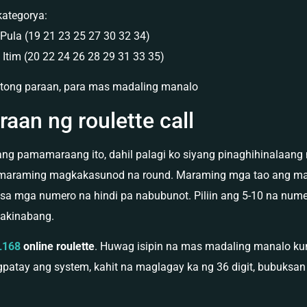
kategorya:
 Pula (19 21 23 25 27 30 32 34)
g Itim (20 22 24 26 28 29 31 33 35)
tong paraan, para mas madaling manalo
raan ng roulette call
 ang pamamaraang ito, dahil palagi ko siyang pinaghihinalaang
 maraming magkakasunod na round. Maraming mga tao ang ma
sa mga numero na hindi pa nabubunot. Piliin ang 5-10 na num
akinabang.
168
online roulette
. Huwag isipin na mas madaling manalo ku
atay ang system, kahit na maglagay ka ng 36 digit, bubuksan 