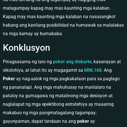
matagumpay kapag may mas kaunting mga kalaban.
Kapag may mas kaunting mga kalaban na nasasangkot
habang ang kanilang posibilidad na humawak sa malalakas
na mga kamay ay bumababa.
Konklusyon
Pinagsasama ng laro ng
poker ang diskarte
, kasanayan at
sikolohiya, at lahat ito ay magagamit sa
MNL168
. Ang
Poker
ay nag-aalok ng mga pagkakataon para sa paglago
ng pananalapi. Ang mga mahuhusay na manlalaro na
patuloy na gumagawa ng matalinong mga desisyon at
naglalapat ng mga epektibong estratehiya ay maaaring
makabuo ng mga pangmatagalang tagumpay;
gayunpaman, dapat tandaan na ang
poker
ay