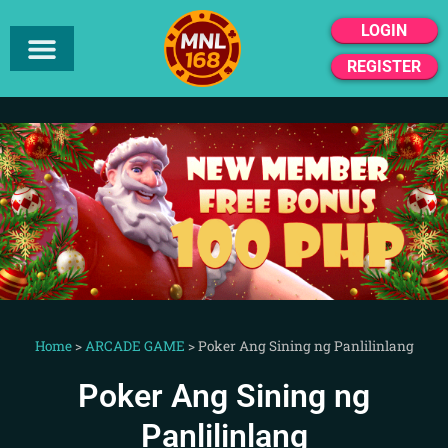
LOGIN
REGISTER
Home
>
ARCADE GAME
>
Poker Ang Sining ng Panlilinlang
Poker Ang Sining ng
Panlilinlang