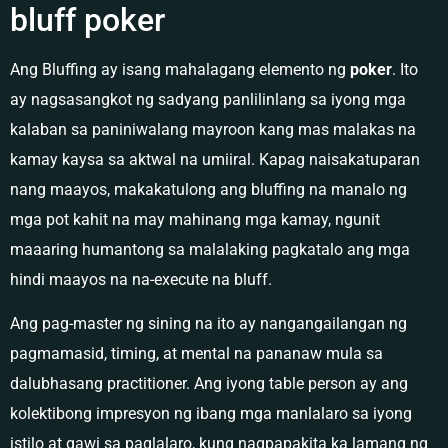
bluff poker
Ang Bluffing ay isang mahalagang elemento ng
poker
. Ito
ay nagsasangkot ng sadyang panlilinlang sa iyong mga
kalaban sa paniniwalang mayroon kang mas malakas na
kamay kaysa sa aktwal na umiiral. Kapag naisakatuparan
nang maayos, makakatulong ang bluffing na manalo ng
mga pot kahit na may mahinang mga kamay, ngunit
maaaring humantong sa malalaking pagkatalo ang mga
hindi maayos na na-execute na bluff.
Ang pag-master ng sining na ito ay nangangailangan ng
pagmamasid, timing, at mental na pananaw mula sa
dalubhasang practitioner. Ang iyong table person ay ang
kolektibong impresyon ng ibang mga manlalaro sa iyong
istilo at gawi sa paglalaro, kung nagpapakita ka lamang ng