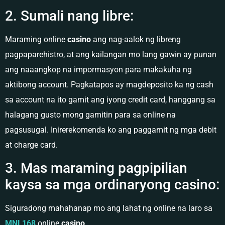
2. Sumali nang libre:
Maraming online
casino
ang nag-aalok ng libreng
pagpaparehistro, at ang kailangan mo lang gawin ay punan
ang naaangkop na impormasyon para makakuha ng
aktibong account. Pagkatapos ay magdeposito ka ng cash
sa account na ito gamit ang iyong credit card, hanggang sa
halagang gusto mong gamitin para sa online na
pagsusugal. Inirerekomenda ko ang paggamit ng mga debit
at charge card.
3. Mas maraming pagpipilian
kaysa sa mga ordinaryong casino:
Siguradong mahahanap mo ang lahat ng online na laro sa
MNL168
online
casino
.