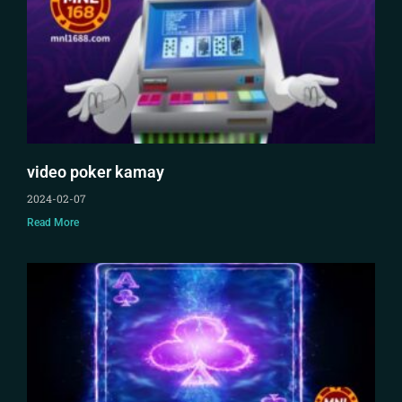
video poker kamay
2024-02-07
Read More