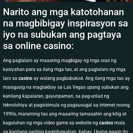
Narito ang mga katotohanan
na magbibigay inspirasyon sa
iyo na subukan ang pagtaya
sa online casino:
Ang paglalaro ay maaaring magbigay ng mga oras ng
kasiyahan para sa ilang mga tao, at ang paglalaro ng mga
laro sa
casino
ay walang pagbubukod. Ang ilang mga tao ay
masigasig na maglakbay sa Las Vegas upang subukan ang
kanilang kapalaran, gayunpaman, sa pag-unlad ng
teknolohiya at pagsisimula ng pagsusugal sa internet noong
1990s, maraming tao ang maaaring tamasahin ang kilig at
kaguluhan ng mga video game sa website ng
casino
mula
sa kanilang sariling kaginhawahan. bahay. Upang gawin ito,