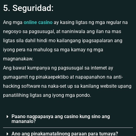
5. Seguridad:
Ang mga
online casino
ay kasing ligtas ng mga regular na
negosyo sa pagsusugal, at naniniwala ang ilan na mas
ligtas sila dahil hindi mo kailangang ipagsapalaran ang
iyong pera na mahulog sa mga kamay ng mga
magnanakaw.
Ang bawat kumpanya ng pagsusugal sa internet ay
gumagamit ng pinakaepektibo at napapanahon na anti-
hacking software na naka-set up sa kanilang website upang
panatilihing ligtas ang iyong mga pondo.
Paano nagpapasya ang casino kung sino ang
mananalo?
Ano ang pinakamatalinong paraan para tumaya?