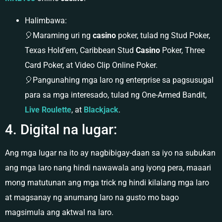
Halimbawa:
🎈Maraming uri ng
casino
poker, tulad ng Stud Poker,
Texas Hold’em, Caribbean Stud
Casino
Poker, Three
Card Poker, at Video Clip Online Poker.
🎈Pangunahing mga laro ng enterprise sa pagsusugal
para sa mga interesado, tulad ng One-Armed Bandit,
Live Roulette
, at
Blackjack
.
4. Digital na lugar:
Ang mga lugar na ito ay nagbibigay-daan sa iyo na subukan
ang mga laro nang hindi nawawala ang iyong pera, maaari
mong matutunan ang mga trick ng hindi kilalang mga laro
at magsanay ng anumang laro na gusto mo bago
magsimula ang aktwal na laro.