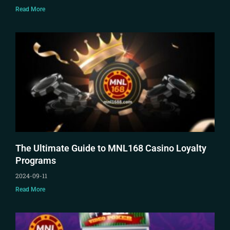
Read More
The Ultimate Guide to MNL168 Casino Loyalty
Programs
2024-09-11
Read More