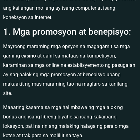
ang kailangan mo lang ay isang computer at isang
koneksyon sa Internet.
1. Mga promosyon at benepisyo:
Mayroong maraming mga opsyon na magagamit sa mga
gaming
casino
at dahil sa mataas na kumpetisyon,
karamihan sa mga online na establisyemento ng pasugalan
ay nag-aalok ng mga promosyon at benepisyo upang
makaakit ng mas maraming tao na maglaro sa kanilang
site.
Maaaring kasama sa mga halimbawa ng mga alok ng
bonus ang isang libreng biyahe sa isang kakaibang
lokasyon, pati na rin ang malaking halaga ng pera o mga
kotse at trak para sa maliliit na taya.