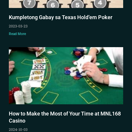
Kumpletong Gabay sa Texas Hold’em Poker
2023-03-23
Read More
How to Make the Most of Your Time at MNL168
Casino
2024-10-03