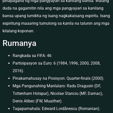
pinapagana ng mga pangyayari sa kanilang bansa. Walang
duda na gagamitin nila ang mga pangyayari sa kanilang
bansa upang lumikha ng isang nagkakaisang espiritu. Isang
espiritung maaaring tumulong sa kanila na talunin ang mga
kilalang koponan.
Rumanya
Rangkada sa FIFA: 46
Partisipasyon sa Euro: 6 (1984, 1996, 2000, 2008,
2016).
Pinakamahusay na Posisyon: Quarter-finals (2000).
Mga Pangunahing Manlalaro: Radu Dragusin (DF,
Tottenham Hotspur), Nicolae Stanciu (MF, Damac),
Denis Alibec (FW, Muaither).
Tagapamahala: Edward Lordǎnescu (Romanian).