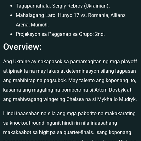
Tagapamahala: Sergiy Rebrov (Ukrainian).
Mahalagang Laro: Hunyo 17 vs. Romania, Allianz
Arena, Munich.
Projeksyon sa Pagganap sa Grupo: 2nd.
Overview:
Ang Ukraine ay nakapasok sa pamamagitan ng mga playoff
at ipinakita na may lakas at determinasyon silang lagpasan
ang mahihirap na pagsubok. May talento ang koponang ito,
kasama ang magaling na bombero na si Artem Dovbyk at
ang mahiwagang winger ng Chelsea na si Mykhailo Mudryk.
Hindi inaasahan na sila ang mga paborito na makakarating
sa knockout round, ngunit hindi rin nila inaasahang
makakaabot sa higit pa sa quarter-finals. Isang koponang