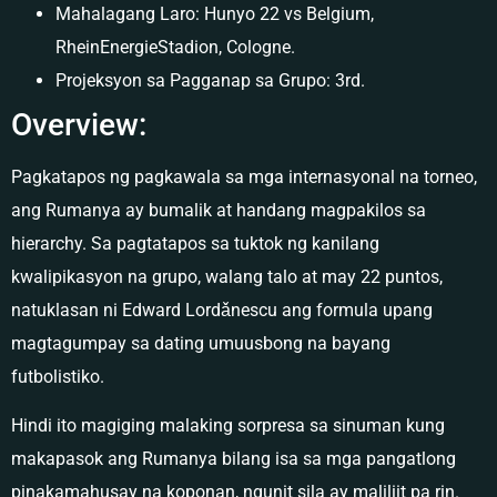
Mahalagang Laro: Hunyo 22 vs Belgium,
RheinEnergieStadion, Cologne.
Projeksyon sa Pagganap sa Grupo: 3rd.
Overview:
Pagkatapos ng pagkawala sa mga internasyonal na torneo,
ang Rumanya ay bumalik at handang magpakilos sa
hierarchy. Sa pagtatapos sa tuktok ng kanilang
kwalipikasyon na grupo, walang talo at may 22 puntos,
natuklasan ni Edward Lordǎnescu ang formula upang
magtagumpay sa dating umuusbong na bayang
futbolistiko.
Hindi ito magiging malaking sorpresa sa sinuman kung
makapasok ang Rumanya bilang isa sa mga pangatlong
pinakamahusay na koponan, ngunit sila ay maliliit pa rin.