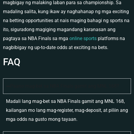
magbigay ng malaking laban para sa championship. Sa
madaling salita, kung ikaw ay naghahanap ng mga exciting
na betting opportunities at nais maging bahagi ng sports na
ito, siguradong magiging magandang karanasan ang
pagtaya sa NBA Finals sa mga
online sports
platforms na
nagbibigay ng up-to-date odds at exciting na bets.
FAQ
Paano mag-bet sa NBA Finals gamit ang MNL 168?
Madali lang mag-bet sa NBA Finals gamit ang MNL 168,
kailangan mo lang mag-register, mag-deposit, at piliin ang
mga odds na gusto mong tayaan.