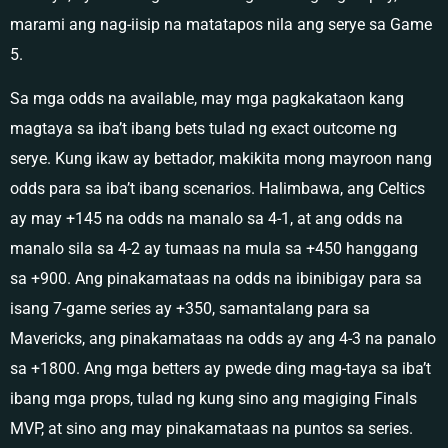
marami ang nag-iisip na matatapos nila ang serye sa Game
5.
Sa mga odds na available, may mga pagkakataon kang
magtaya sa iba’t ibang bets tulad ng exact outcome ng
serye. Kung ikaw ay bettador, makikita mong mayroon nang
odds para sa iba’t ibang scenarios. Halimbawa, ang Celtics
ay may +145 na odds na manalo sa 4-1, at ang odds na
manalo sila sa 4-2 ay tumaas na mula sa +450 hanggang
sa +900. Ang pinakamataas na odds na ibinibigay para sa
isang 7-game series ay +350, samantalang para sa
Mavericks, ang pinakamataas na odds ay ang 4-3 na panalo
sa +1800. Ang mga betters ay pwede ding mag-taya sa iba’t
ibang mga props, tulad ng kung sino ang magiging Finals
MVP, at sino ang may pinakamataas na puntos sa series.