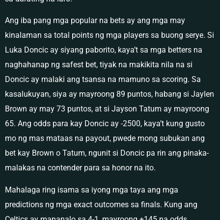
Ang iba pang mga popular na bets ay ang mga may
kinalaman sa total points ng mga players sa buong serye. Si
Luka Doncic ay siyang paborito, kaya’t sa mga betters na
naghahanap ng safest bet, tiyak na makikita nila na si
Doncic ay malaki ang tsansa na mamuno sa scoring. Sa
kasalukuyan, siya ay mayroong 89 puntos, habang si Jaylen
Brown ay may 73 puntos, at si Jayson Tatum ay mayroong
65. Ang odds para kay Doncic ay -2500, kaya’t kung gusto
mo ng mas mataas na payout, pwede mong subukan ang
bet kay Brown o Tatum, ngunit si Doncic pa rin ang pinaka-
malakas na contender para sa honor na ito.
Mahalaga ring isama sa iyong mga taya ang mga
predictions ng mga exact outcomes sa finals. Kung ang
Celtics ay mananalo sa 4-1, mayroong +145 na odds,