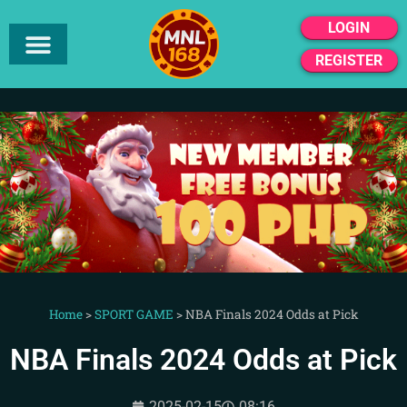
LOGIN
REGISTER
Home
>
SPORT GAME
>
NBA Finals 2024 Odds at Pick
NBA Finals 2024 Odds at Pick
2025-02-15
08:16