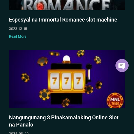
Espesyal na Immortal Romance slot machine
2023-12-15
Read More
Nangungunang 3 Pinakamalaking Online Slot
na Panalo
2024-08-29