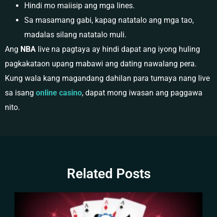
Hindi mo maiisip ang mga lines.
Sa masamang gabi, kapag natatalo ang mga tao,
madalas silang natatalo muli.
Ang
NBA
live na pagtaya ay hindi dapat ang iyong huling
pagkakataon upang mabawi ang dating nawalang pera.
Kung wala kang magandang dahilan para tumaya nang live
sa isang
online
casino
, dapat mong iwasan ang paggawa
nito.
Related Posts