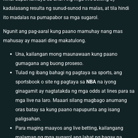
kadalasang resulta ng sunud-sunod na malas, at tila hindi
ito madalas na pumapabor sa mga sugarol.
Ngunit ang pag-aaral kung paano mamuhay nang mas
mahusay ay maaari ding makatulong.
Una, kailangan mong maunawaan kung paano
gumagana ang buong proseso.
Tulad ng ibang bahagi ng pagtaya sa sports, ang
sportsbook o site ng pagtaya sa
NBA
na iyong
ginagamit ay nagtatakda ng mga odds at lines para sa
mga live na laro. Maaari silang magbago anumang
oras batay sa kung paano napupunta ang isang
paligsahan.
Para maging maayos ang live betting, kailangang
malaman ng mga sugarol ang lahat ng bagay na