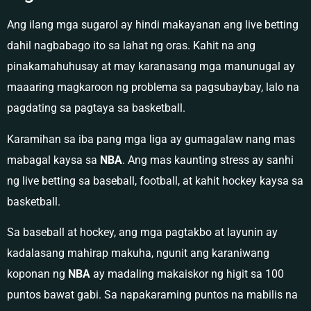
Ang ilang mga sugarol ay hindi makayanan ang live betting
dahil nagbabago ito sa lahat ng oras. Kahit na ang
pinakamahuhusay at may karanasang mga manunugal ay
maaaring magkaroon ng problema sa pagsubaybay, lalo na
pagdating sa pagtaya sa basketball.
Karamihan sa iba pang mga liga ay gumagalaw nang mas
mabagal kaysa sa
NBA
. Ang mas kaunting stress ay sanhi
ng live betting sa baseball, football, at kahit hockey kaysa sa
basketball.
Sa baseball at hockey, ang mga pagtakbo at layunin ay
kadalasang mahirap makuha, ngunit ang karaniwang
koponan ng
NBA
ay madaling makaiskor ng higit sa 100
puntos bawat gabi. Sa napakaraming puntos na mabilis na