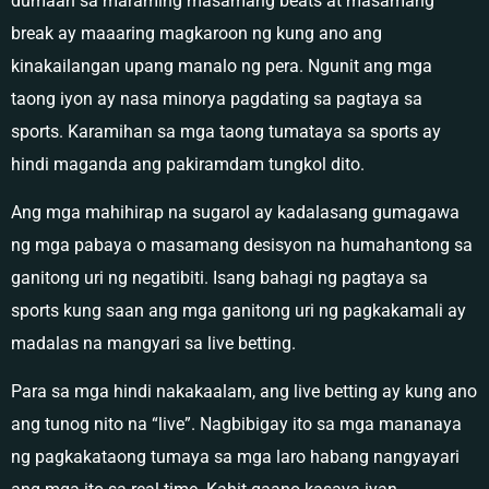
dumaan sa maraming masamang beats at masamang
break ay maaaring magkaroon ng kung ano ang
kinakailangan upang manalo ng pera. Ngunit ang mga
taong iyon ay nasa minorya pagdating sa pagtaya sa
sports. Karamihan sa mga taong tumataya sa sports ay
hindi maganda ang pakiramdam tungkol dito.
Ang mga mahihirap na sugarol ay kadalasang gumagawa
ng mga pabaya o masamang desisyon na humahantong sa
ganitong uri ng negatibiti. Isang bahagi ng pagtaya sa
sports kung saan ang mga ganitong uri ng pagkakamali ay
madalas na mangyari sa live betting.
Para sa mga hindi nakakaalam, ang live betting ay kung ano
ang tunog nito na “live”. Nagbibigay ito sa mga mananaya
ng pagkakataong tumaya sa mga laro habang nangyayari