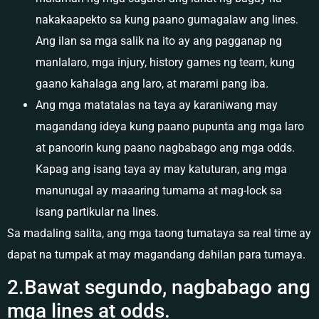
nakakaapekto sa kung paano gumagalaw ang lines.
Ang ilan sa mga salik na ito ay ang pagganap ng
manlalaro, mga injury, history games ng team, kung
gaano kahalaga ang laro, at marami pang iba.
Ang mga matatalas na taya ay karaniwang may
magandang ideya kung paano pupunta ang mga laro
at panoorin kung paano nagbabago ang mga odds.
Kapag ang isang taya ay may katuturan, ang mga
manunugal ay maaaring tumama at mag-lock sa
isang partikular na lines.
Sa madaling salita, ang mga taong tumataya sa real time ay
dapat na tumpak at may magandang dahilan para tumaya.
2.Bawat segundo, nagbabago ang
mga lines at odds.