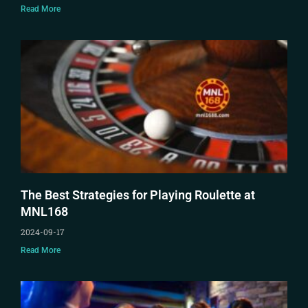
Read More
The Best Strategies for Playing Roulette at
MNL168
2024-09-17
Read More