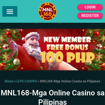
LOGIN
REGISTER
Home
>
LIVE CASINO
>
MNL168-Mga Online Casino sa Pilipinas
MNL168-Mga Online Casino sa
Pilipinas