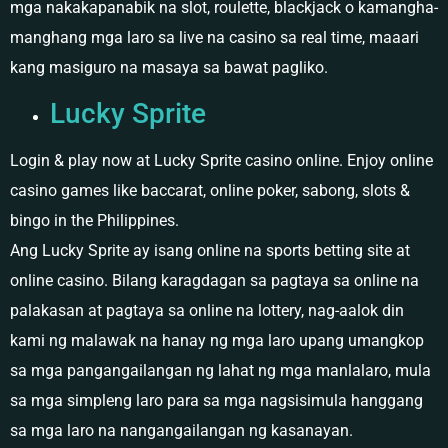
mga nakakapanabik na slot, roulette, blackjack o kamangha-
manghang mga laro sa live na casino sa real time, maaari
kang masiguro na masaya sa bawat pagliko.
Lucky Sprite
Login & play now at Lucky Sprite casino online. Enjoy online
casino games like baccarat, online poker, sabong, slots &
bingo in the Philippines.
Ang Lucky Sprite ay isang online na sports betting site at
online casino. Bilang karagdagan sa pagtaya sa online na
palakasan at pagtaya sa online na lottery, nag-aalok din
kami ng malawak na hanay ng mga laro upang umangkop
sa mga pangangailangan ng lahat ng mga manlalaro, mula
sa mga simpleng laro para sa mga nagsisimula hanggang
sa mga laro na nangangailangan ng kasanayan.