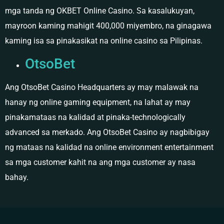
mga tanda ng OKBET Online Casino. Sa kasalukuyan,
mayroon kaming mahigit 400,000 miyembro, na ginagawa
kaming isa sa pinakasikat na online casino sa Pilipinas.
OtsoBet
Ang OtsoBet Casino Headquarters ay may malawak na
hanay ng online gaming equipment, na lahat ay may
pinakamataas na kalidad at pinaka-technologically
advanced sa merkado. Ang OtsoBet Casino ay nagbibigay
ng mataas na kalidad na online environment entertainment
sa mga customer kahit na ang mga customer ay nasa
bahay.