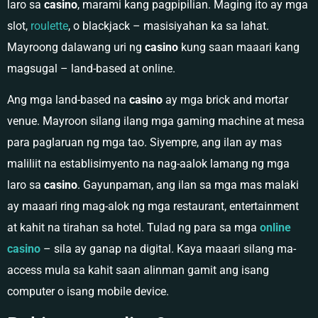
laro sa
casino
, marami kang pagpipilian. Maging ito ay mga
slot,
roulette
, o blackjack – masisiyahan ka sa lahat.
Mayroong dalawang uri ng
casino
kung saan maaari kang
magsugal – land-based at online.
Ang mga land-based na
casino
ay mga brick and mortar
venue. Mayroon silang ilang mga gaming machine at mesa
para paglaruan ng mga tao. Siyempre, ang ilan ay mas
maliliit na establisimyento na nag-aalok lamang ng mga
laro sa
casino
. Gayunpaman, ang ilan sa mga mas malaki
ay maaari ring mag-alok ng mga restaurant, entertainment
at kahit na tirahan sa hotel. Tulad ng para sa mga
online
casino
– sila ay ganap na digital. Kaya maaari silang ma-
access mula sa kahit saan alinman gamit ang isang
computer o isang mobile device.