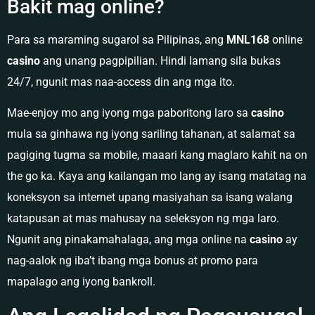
Bakit mag online?
Para sa maraming sugarol sa Pilipinas, ang
MNL168
online
casino
ang unang pagpipilian. Hindi lamang sila bukas
24/7, ngunit mas naa-access din ang mga ito.
Mae-enjoy mo ang iyong mga paboritong laro sa
casino
mula sa ginhawa ng iyong sariling tahanan, at salamat sa
pagiging tugma sa mobile, maaari kang maglaro kahit na on
the go ka. Kaya ang kailangan mo lang ay isang matatag na
koneksyon sa internet upang masiyahan sa isang walang
katapusan at mas mahusay na seleksyon ng mga laro.
Ngunit ang pinakamahalaga, ang mga online na
casino
ay
nag-aalok ng iba’t ibang mga bonus at promo para
mapalago ang iyong bankroll.