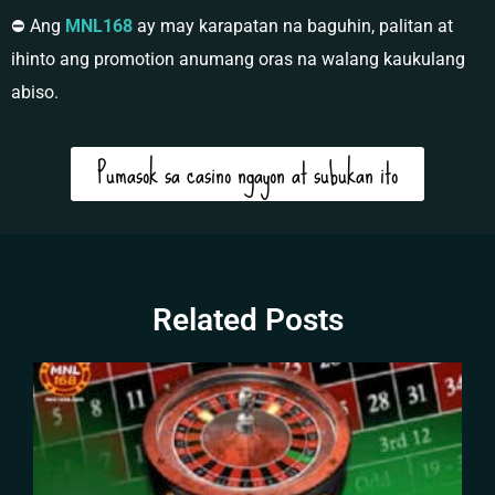
⛔️ Ang
MNL168
ay may karapatan na baguhin, palitan at
ihinto ang promotion anumang oras na walang kaukulang
abiso.
Pumasok sa casino ngayon at subukan ito
Related Posts