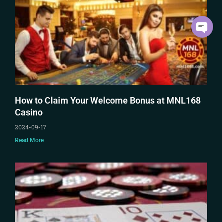
How to Claim Your Welcome Bonus at MNL168
Casino
2024-09-17
Read More