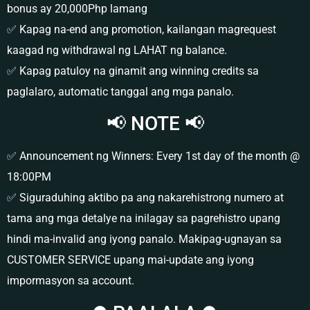
bonus ay 20,000Php lamang
✅ Kapag na-end ang promotion, kailangan magrequest
kaagad ng withdrawal ng LAHAT ng balance.
✅ Kapag patuloy na ginamit ang winning credits sa
paglalaro, automatic tanggal ang mga panalo.
📢 NOTE 📢
✅ Announcement ng Winners: Every 1st day of the month @
18:00PM
✅ Siguraduhing aktibo pa ang nakarehistrong numero at
tama ang mga detalye na inilagay sa pagrehistro upang
hindi ma-invalid ang iyong panalo. Makipag-ugnayan sa
CUSTOMER SERVICE upang mai-update ang iyong
impormasyon sa account.