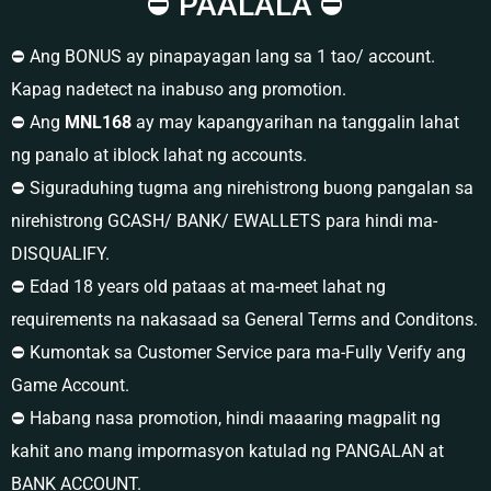
⛔️ PAALALA ⛔️
⛔️ Ang BONUS ay pinapayagan lang sa 1 tao/ account.
Kapag nadetect na inabuso ang promotion.
⛔️ Ang
MNL168
ay may kapangyarihan na tanggalin lahat
ng panalo at iblock lahat ng accounts.
⛔️ Siguraduhing tugma ang nirehistrong buong pangalan sa
nirehistrong GCASH/ BANK/ EWALLETS para hindi ma-
DISQUALIFY.
⛔️ Edad 18 years old pataas at ma-meet lahat ng
requirements na nakasaad sa General Terms and Conditons.
⛔️ Kumontak sa Customer Service para ma-Fully Verify ang
Game Account.
⛔️ Habang nasa promotion, hindi maaaring magpalit ng
kahit ano mang impormasyon katulad ng PANGALAN at
BANK ACCOUNT.