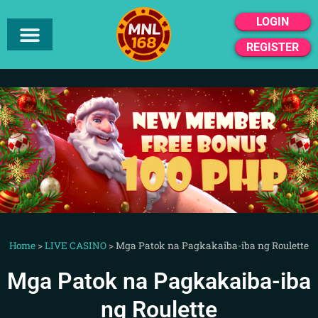
LOGIN
REGISTER
Home
>
LIVE CASINO
>
Mga Patok na Pagkakaiba-iba ng Roulette
Mga Patok na Pagkakaiba-iba
ng Roulette