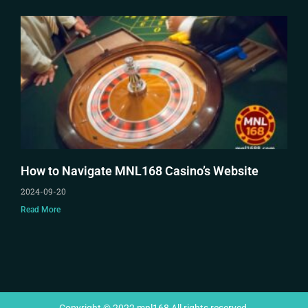
How to Navigate MNL168 Casino’s Website
2024-09-20
Read More
Copyright © 2022 mnl168 All rights reserved.