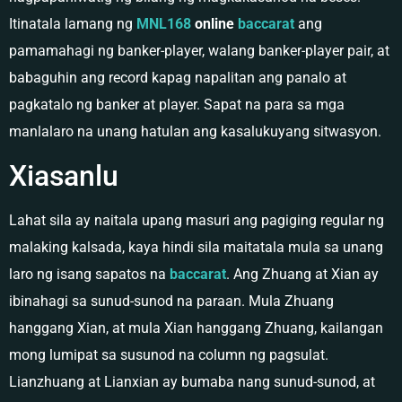
Itinatala lamang ng
MNL168
online
baccarat
ang
pamamahagi ng banker-player, walang banker-player pair, at
babaguhin ang record kapag napalitan ang panalo at
pagkatalo ng banker at player. Sapat na para sa mga
manlalaro na unang hatulan ang kasalukuyang sitwasyon.
Xiasanlu
Lahat sila ay naitala upang masuri ang pagiging regular ng
malaking kalsada, kaya hindi sila maitatala mula sa unang
laro ng isang sapatos na
baccarat
. Ang Zhuang at Xian ay
ibinahagi sa sunud-sunod na paraan. Mula Zhuang
hanggang Xian, at mula Xian hanggang Zhuang, kailangan
mong lumipat sa susunod na column ng pagsulat.
Lianzhuang at Lianxian ay bumaba nang sunud-sunod, at