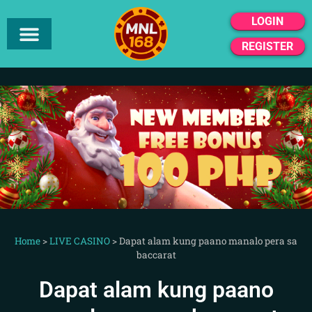
LOGIN
REGISTER
Home
>
LIVE CASINO
>
Dapat alam kung paano manalo pera sa
baccarat
Dapat alam kung paano