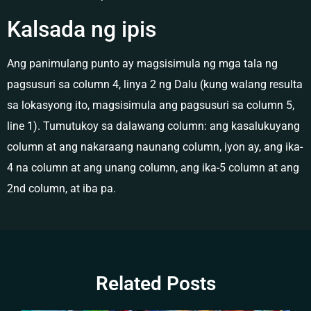
Kalsada ng ipis
Ang panimulang punto ay magsisimula ng mga tala ng
pagsusuri sa column 4, linya 2 ng Dalu (kung walang resulta
sa lokasyong ito, magsisimula ang pagsusuri sa column 5,
line 1). Tumutukoy sa dalawang column: ang kasalukuyang
column at ang nakaraang naunang column, iyon ay, ang ika-
4 na column at ang unang column, ang ika-5 column at ang
2nd column, at iba pa.
Related Posts