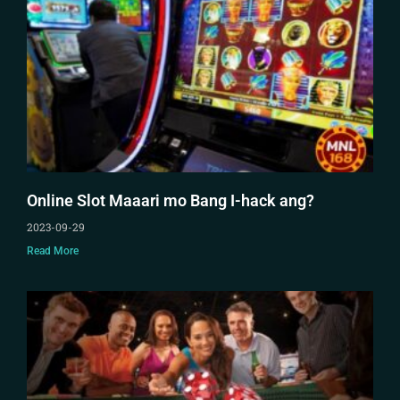
Online Slot Maaari mo Bang I-hack ang?
2023-09-29
Read More