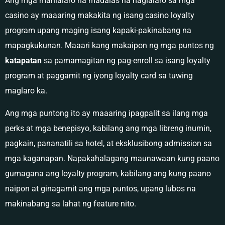
Ang mga manlalaro na madalas na naglalaro sa mga
casino ay maaaring makakita ng isang casino loyalty
program upang maging isang kapaki-pakinabang na
mapagkukunan. Maaari kang makaipon ng mga puntos ng
katapatan
sa pamamagitan ng pag-enroll sa isang loyalty
program at paggamit ng iyong loyalty card sa tuwing
maglaro ka.
Ang mga puntong ito ay maaaring ipagpalit sa ilang mga
perks at mga benepisyo, kabilang ang mga libreng inumin,
pagkain, pananatili sa hotel, at eksklusibong admission sa
mga kaganapan. Napakahalagang maunawaan kung paano
gumagana ang loyalty program, kabilang ang kung paano
naipon at ginagamit ang mga puntos, upang lubos na
makinabang sa lahat ng feature nito.