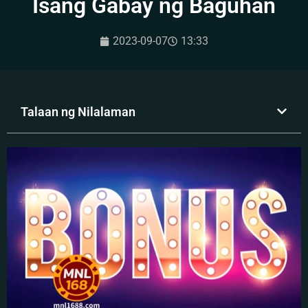
Isang Gabay ng Baguhan
2023-09-07
13:33
Talaan ng Nilalaman