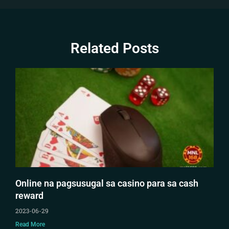
Related Posts
Online na pagsusugal sa casino para sa cash
reward
2023-06-29
Read More