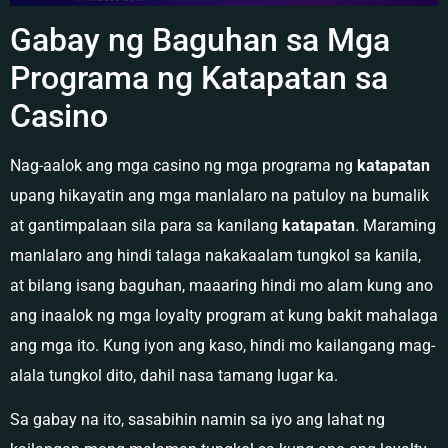
Gabay ng Baguhan sa Mga
Programa ng Katapatan sa
Casino
Nag-aalok ang mga casino ng mga programa ng
katapatan
upang hikayatin ang mga manlalaro na patuloy na bumalik
at gantimpalaan sila para sa kanilang
katapatan
. Maraming
manlalaro ang hindi talaga nakakaalam tungkol sa kanila,
at bilang isang baguhan, maaaring hindi mo alam kung ano
ang inaalok ng mga loyalty program at kung bakit mahalaga
ang mga ito. Kung iyon ang kaso, hindi mo kailangang mag-
alala tungkol dito, dahil nasa tamang lugar ka.
Sa gabay na ito, sasabihin namin sa iyo ang lahat ng