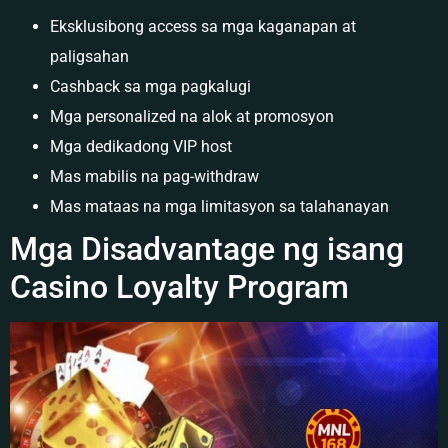
Eksklusibong access sa mga kaganapan at
paligsahan
Cashback sa mga pagkalugi
Mga personalized na alok at promosyon
Mga dedikadong VIP host
Mas mabilis na pag-withdraw
Mas mataas na mga limitasyon sa talahanayan
Mga Disadvantage ng isang
Casino Loyalty Program