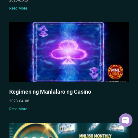
2025-01-15
Read More
Regimen ng Manlalaro ng Casino
2023-04-08
Read More