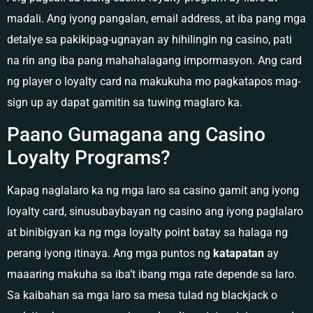
madali. Ang iyong pangalan, email address, at iba pang mga
detalye sa pakikipag-ugnayan ay hihilingin ng casino, pati
na rin ang iba pang mahahalagang impormasyon. Ang card
ng player o loyalty card na makukuha mo pagkatapos mag-
sign up ay dapat gamitin sa tuwing maglaro ka.
Paano Gumagana ang Casino
Loyalty Programs?
Kapag naglalaro ka ng mga laro sa casino gamit ang iyong
loyalty card, sinusubaybayan ng casino ang iyong paglalaro
at binibigyan ka ng mga loyalty point batay sa halaga ng
perang iyong itinaya. Ang mga puntos ng
katapatan
ay
maaaring makuha sa iba’t ibang mga rate depende sa laro.
Sa kaibahan sa mga laro sa mesa tulad ng blackjack o