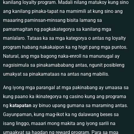
kanilang loyalty program. Madali nilang matukoy kung sino
ang kanilang pinaka-tapat na mamimili at kung sino ang
maaaring paminsan-minsang bisita lamang sa
pamamagitan ng pagkakategorya sa kanilang mga
manlalaro. Tataas ka sa mga kategorya o antas ng loyalty
program habang nakakaipon ka ng higit pang mga puntos.
Natural, ang mga bagong naka-enroll na manunugal ay
nagsisimula sa pinakamababang antas, ngunit posibleng
umakyat sa pinakamataas na antas nang mabilis.
Ang iyong mga parangal at mga pakinabang ay umaasa sa
kung paano ka ikinategorya ng casino kung ang programa
ng
katapatan
ay binuo upang gumana sa maraming antas.
Gayunpaman, kung mag-ikot ka ng dalawang beses sa
isang linggo, maaari mong makita ang iyong sarili na
umaakyat sa hagdan ng reward program. Para sa mga