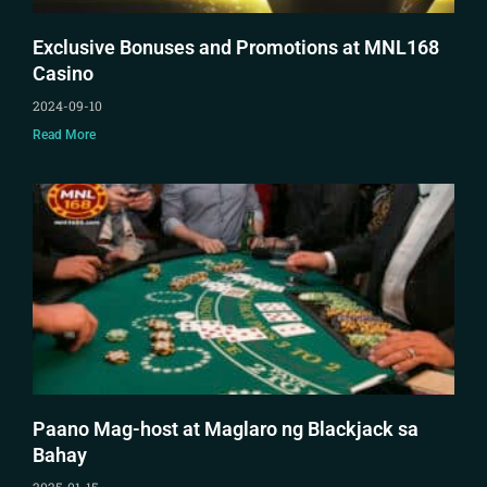
Exclusive Bonuses and Promotions at MNL168
Casino
2024-09-10
Read More
Paano Mag-host at Maglaro ng Blackjack sa
Bahay