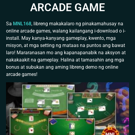
ARCADE GAME
Sa
MNL168
, libreng makakalaro ng pinakamahusay na
online arcade games, walang kailangang i-download o i-
install. May kanya-kanyang gameplay, kwento, mga
misyon, at mga setting ng mataas na puntos ang bawat
laro! Mararanasan mo ang kapanapanabik na aksyon at
nakakaakit na gameplay. Halina at tamasahin ang mga
bonus at subukan ang aming libreng demo ng online
arcade games!