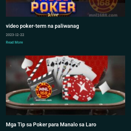
video poker-term na paliwanag
2023-12-22
Read More
Mga Tip sa Poker para Manalo sa Laro