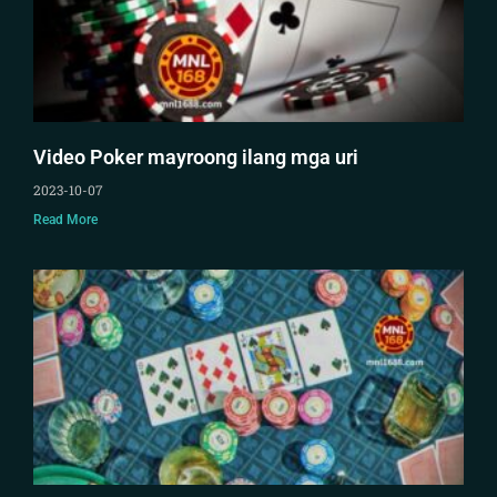
Video Poker mayroong ilang mga uri
2023-10-07
Read More