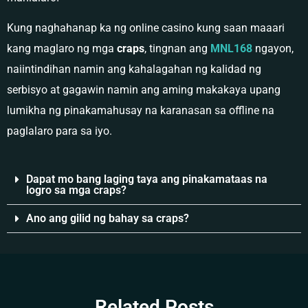
Kung naghahanap ka ng online casino kung saan maaari
kang maglaro ng mga
craps
, tingnan ang
MNL168
ngayon,
naiintindihan namin ang kahalagahan ng kalidad ng
serbisyo at gagawin namin ang aming makakaya upang
lumikha ng pinakamahusay na karanasan sa offline na
paglalaro para sa iyo.
Dapat mo bang laging taya ang pinakamataas na
logro sa mga craps?
Ano ang gilid ng bahay sa craps?
Related Posts