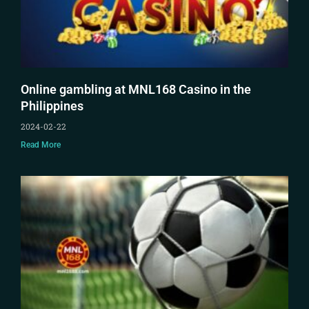
Online gambling at MNL168 Casino in the
Philippines
2024-02-22
Read More