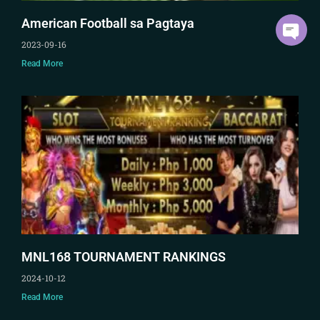
American Football sa Pagtaya
2023-09-16
Read More
MNL168 TOURNAMENT RANKINGS
2024-10-12
Read More