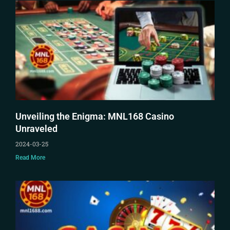
Unveiling the Enigma: MNL168 Casino
Unraveled
2024-03-25
Read More