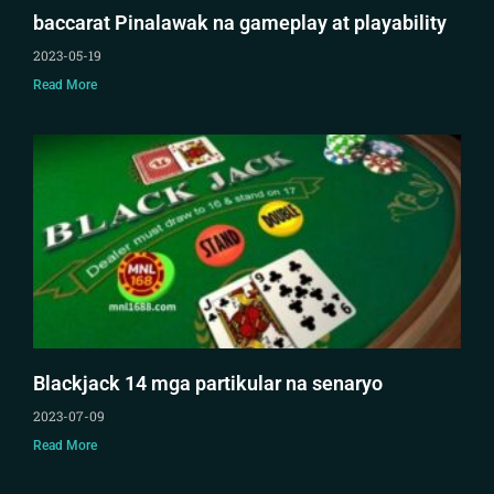
baccarat Pinalawak na gameplay at playability
2023-05-19
Read More
Blackjack 14 mga partikular na senaryo
2023-07-09
Read More